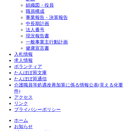
組織図・役員
職員構成
事業報告・決算報告
中長期計画
法人番号
現況報告書
一般事業主行動計画
健康宣言書
入札情報
求人情報
ボランティア
たんぽぽ苑文庫
たんぽぽ苑通信
介護職員等処遇改善加算に係る情報公表(見える化要
件)
アクセス
リンク
プライバシーポリシー
ホーム
お知らせ