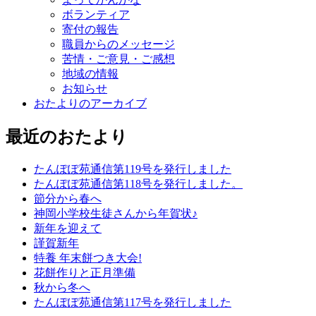
ボランティア
寄付の報告
職員からのメッセージ
苦情・ご意見・ご感想
地域の情報
お知らせ
おたよりのアーカイブ
最近のおたより
たんぽぽ苑通信第119号を発行しました
たんぽぽ苑通信第118号を発行しました。
節分から春へ
神岡小学校生徒さんから年賀状♪
新年を迎えて
謹賀新年
特養 年末餅つき大会!
花餅作りと正月準備
秋から冬へ
たんぽぽ苑通信第117号を発行しました