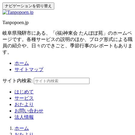
ナビゲーションを切り替え
Tanpopoen.jp
岐阜県飛騨市にある、「(福)神東会 たんぽぽ苑」のホームペ
ージです。各種サービスの説明のほか、ブログ形式による職
員の紹介や、日々のできごと、季節行事のレポートもありま
す。
ホーム
サイトマップ
サイト内検索:
はじめて
サービス
おたより
お問い合わせ
法人情報
ホーム
おたより