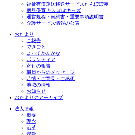
福祉有償運送移送サービスたんぽぽ苑
病児保育 たんぽぽキッズ
運営規程・契約書・重要事項説明書
介護サービス情報の公表
おたより
ご報告
できごと
よってかんかな
ボランティア
寄付の報告
職員からのメッセージ
苦情・ご意見・ご感想
地域の情報
お知らせ
おたよりのアーカイブ
法人情報
概要
理念
沿革
定款