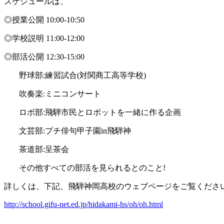
スケジュールは、
◎授業公開 10:00-10:50
◎学校説明 11:00-12:00
◎部活公開 12:30-15:00
野球部:練習試合(対関商工高等学校)
吹奏楽:ミニコンサート
ロボ部:飛騨市民とロボットを一緒に作る企画
文芸部:プチ俳句甲子園in飛騨神
茶道部:呈茶会
その他すべての部活を見られるとのこと!
詳しくは、下記、飛騨神岡高校のウェブページをご覧くださ
http://school.gifu-net.ed.jp/hidakami-hs/oh/oh.html