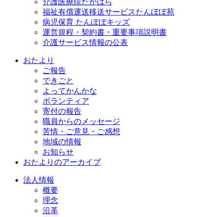
介護医療院たかはら
福祉有償運送移送サービスたんぽぽ苑
病児保育 たんぽぽキッズ
運営規程・契約書・重要事項説明書
介護サービス情報の公表
おたより
ご報告
できごと
よってかんかな
ボランティア
寄付の報告
職員からのメッセージ
苦情・ご意見・ご感想
地域の情報
お知らせ
おたよりのアーカイブ
法人情報
概要
理念
沿革