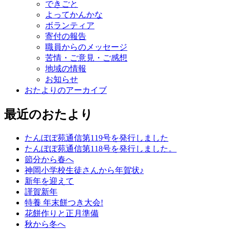
できごと
よってかんかな
ボランティア
寄付の報告
職員からのメッセージ
苦情・ご意見・ご感想
地域の情報
お知らせ
おたよりのアーカイブ
最近のおたより
たんぽぽ苑通信第119号を発行しました
たんぽぽ苑通信第118号を発行しました。
節分から春へ
神岡小学校生徒さんから年賀状♪
新年を迎えて
謹賀新年
特養 年末餅つき大会!
花餅作りと正月準備
秋から冬へ