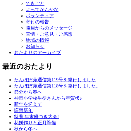
できごと
よってかんかな
ボランティア
寄付の報告
職員からのメッセージ
苦情・ご意見・ご感想
地域の情報
お知らせ
おたよりのアーカイブ
最近のおたより
たんぽぽ苑通信第119号を発行しました
たんぽぽ苑通信第118号を発行しました。
節分から春へ
神岡小学校生徒さんから年賀状♪
新年を迎えて
謹賀新年
特養 年末餅つき大会!
花餅作りと正月準備
秋から冬へ