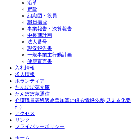
沿革
定款
組織図・役員
職員構成
事業報告・決算報告
中長期計画
法人番号
現況報告書
一般事業主行動計画
健康宣言書
入札情報
求人情報
ボランティア
たんぽぽ苑文庫
たんぽぽ苑通信
介護職員等処遇改善加算に係る情報公表(見える化要
件)
アクセス
リンク
プライバシーポリシー
ホーム