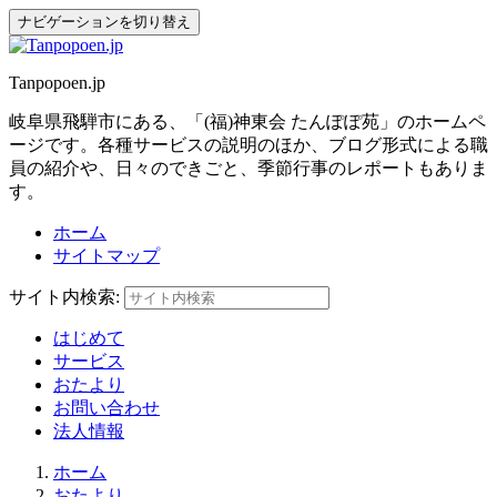
ナビゲーションを切り替え
Tanpopoen.jp
岐阜県飛騨市にある、「(福)神東会 たんぽぽ苑」のホームペ
ージです。各種サービスの説明のほか、ブログ形式による職
員の紹介や、日々のできごと、季節行事のレポートもありま
す。
ホーム
サイトマップ
サイト内検索:
はじめて
サービス
おたより
お問い合わせ
法人情報
ホーム
おたより