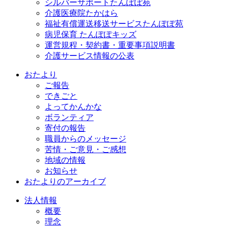
シルバーサポートたんぽぽ苑
介護医療院たかはら
福祉有償運送移送サービスたんぽぽ苑
病児保育 たんぽぽキッズ
運営規程・契約書・重要事項説明書
介護サービス情報の公表
おたより
ご報告
できごと
よってかんかな
ボランティア
寄付の報告
職員からのメッセージ
苦情・ご意見・ご感想
地域の情報
お知らせ
おたよりのアーカイブ
法人情報
概要
理念