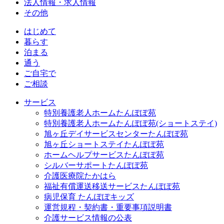
法人情報・求人情報
その他
はじめて
暮らす
泊まる
通う
ご自宅で
ご相談
サービス
特別養護老人ホームたんぽぽ苑
特別養護老人ホームたんぽぽ苑(ショートステイ)
旭ヶ丘デイサービスセンターたんぽぽ苑
旭ヶ丘ショートステイたんぽぽ苑
ホームヘルプサービスたんぽぽ苑
シルバーサポートたんぽぽ苑
介護医療院たかはら
福祉有償運送移送サービスたんぽぽ苑
病児保育 たんぽぽキッズ
運営規程・契約書・重要事項説明書
介護サービス情報の公表