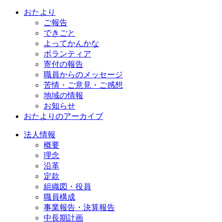
おたより
ご報告
できごと
よってかんかな
ボランティア
寄付の報告
職員からのメッセージ
苦情・ご意見・ご感想
地域の情報
お知らせ
おたよりのアーカイブ
法人情報
概要
理念
沿革
定款
組織図・役員
職員構成
事業報告・決算報告
中長期計画