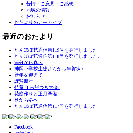
苦情・ご意見・ご感想
地域の情報
お知らせ
おたよりのアーカイブ
最近のおたより
たんぽぽ苑通信第119号を発行しました
たんぽぽ苑通信第118号を発行しました。
節分から春へ
神岡小学校生徒さんから年賀状♪
新年を迎えて
謹賀新年
特養 年末餅つき大会!
花餅作りと正月準備
秋から冬へ
たんぽぽ苑通信第117号を発行しました
Facebook
Instagram