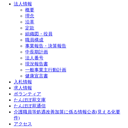
法人情報
概要
理念
沿革
定款
組織図・役員
職員構成
事業報告・決算報告
中長期計画
法人番号
現況報告書
一般事業主行動計画
健康宣言書
入札情報
求人情報
ボランティア
たんぽぽ苑文庫
たんぽぽ苑通信
介護職員等処遇改善加算に係る情報公表(見える化要
件)
アクセス