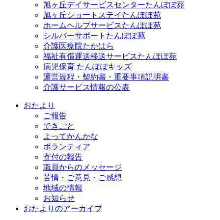
旭ヶ丘デイサービスセンターたんぽぽ苑
旭ヶ丘ショートステイたんぽぽ苑
ホームヘルプサービスたんぽぽ苑
シルバーサポートたんぽぽ苑
介護医療院たかはら
福祉有償運送移送サービスたんぽぽ苑
病児保育 たんぽぽキッズ
運営規程・契約書・重要事項説明書
介護サービス情報の公表
おたより
ご報告
できごと
よってかんかな
ボランティア
寄付の報告
職員からのメッセージ
苦情・ご意見・ご感想
地域の情報
お知らせ
おたよりのアーカイブ