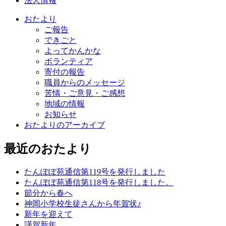
法人情報
おたより
ご報告
できごと
よってかんかな
ボランティア
寄付の報告
職員からのメッセージ
苦情・ご意見・ご感想
地域の情報
お知らせ
おたよりのアーカイブ
最近のおたより
たんぽぽ苑通信第119号を発行しました
たんぽぽ苑通信第118号を発行しました。
節分から春へ
神岡小学校生徒さんから年賀状♪
新年を迎えて
謹賀新年