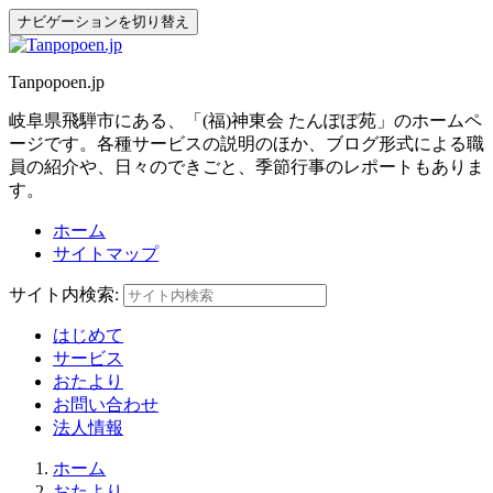
ナビゲーションを切り替え
Tanpopoen.jp
岐阜県飛騨市にある、「(福)神東会 たんぽぽ苑」のホームペ
ージです。各種サービスの説明のほか、ブログ形式による職
員の紹介や、日々のできごと、季節行事のレポートもありま
す。
ホーム
サイトマップ
サイト内検索:
はじめて
サービス
おたより
お問い合わせ
法人情報
ホーム
おたより