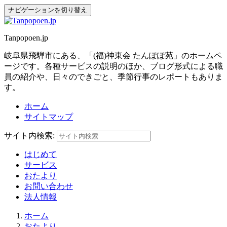
ナビゲーションを切り替え
Tanpopoen.jp
岐阜県飛騨市にある、「(福)神東会 たんぽぽ苑」のホームペ
ージです。各種サービスの説明のほか、ブログ形式による職
員の紹介や、日々のできごと、季節行事のレポートもありま
す。
ホーム
サイトマップ
サイト内検索:
はじめて
サービス
おたより
お問い合わせ
法人情報
ホーム
おたより