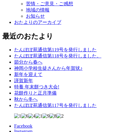
苦情・ご意見・ご感想
地域の情報
お知らせ
おたよりのアーカイブ
最近のおたより
たんぽぽ苑通信第119号を発行しました
たんぽぽ苑通信第118号を発行しました。
節分から春へ
神岡小学校生徒さんから年賀状♪
新年を迎えて
謹賀新年
特養 年末餅つき大会!
花餅作りと正月準備
秋から冬へ
たんぽぽ苑通信第117号を発行しました
Facebook
Instagram