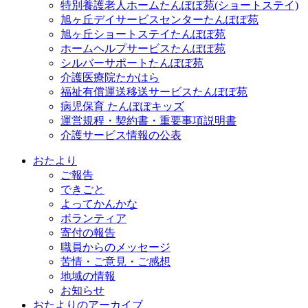
特別養護老人ホームたんぽぽ苑(ショートステイ)
旭ヶ丘デイサービスセンターたんぽぽ苑
旭ヶ丘ショートステイたんぽぽ苑
ホームヘルプサービスたんぽぽ苑
シルバーサポートたんぽぽ苑
介護医療院たかはら
福祉有償運送移送サービスたんぽぽ苑
病児保育 たんぽぽキッズ
運営規程・契約書・重要事項説明書
介護サービス情報の公表
おたより
ご報告
できごと
よってかんかな
ボランティア
寄付の報告
職員からのメッセージ
苦情・ご意見・ご感想
地域の情報
お知らせ
おたよりのアーカイブ