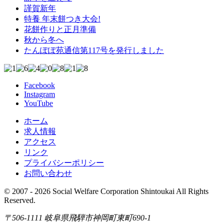
謹賀新年
特養 年末餅つき大会!
花餅作りと正月準備
秋から冬へ
たんぽぽ苑通信第117号を発行しました
Facebook
Instagram
YouTube
ホーム
求人情報
アクセス
リンク
プライバシーポリシー
お問い合わせ
© 2007 - 2026 Social Welfare Corporation Shintoukai All Rights
Reserved.
〒506-1111 岐阜県飛騨市神岡町東町690-1