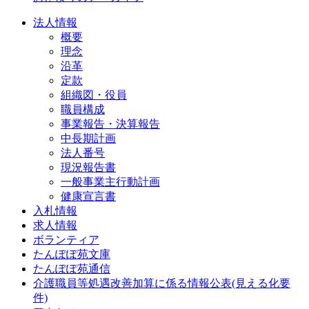
法人情報
概要
理念
沿革
定款
組織図・役員
職員構成
事業報告・決算報告
中長期計画
法人番号
現況報告書
一般事業主行動計画
健康宣言書
入札情報
求人情報
ボランティア
たんぽぽ苑文庫
たんぽぽ苑通信
介護職員等処遇改善加算に係る情報公表(見える化要
件)