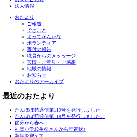
法人情報
おたより
ご報告
できごと
よってかんかな
ボランティア
寄付の報告
職員からのメッセージ
苦情・ご意見・ご感想
地域の情報
お知らせ
おたよりのアーカイブ
最近のおたより
たんぽぽ苑通信第119号を発行しました
たんぽぽ苑通信第118号を発行しました。
節分から春へ
神岡小学校生徒さんから年賀状♪
新年を迎えて