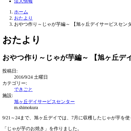
法人情報
ホーム
おたより
おやつ作り～じゃが芋編～ 【旭ヶ丘デイサービスセン
おたより
おやつ作り～じゃが芋編～ 【旭ヶ丘デ
投稿日:
2016/9/24 土曜日
カテゴリー:
できごと
施設:
旭ヶ丘デイサービスセンター
m.shimokura
9/21～24まで、旭ヶ丘デイでは、7月に収穫したじゃが芋を使
「じゃが芋のお焼き」を作りました。