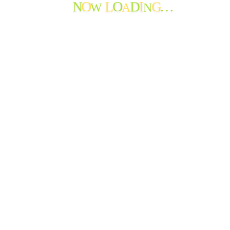
W
A
N
O
O
I
…
N
L
D
G