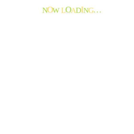
寄付の報告
W
A
N
N
L
D
G
職員からのメッセージ
O
O
I
…
苦情・ご意見・ご感想
地域の情報
お知らせ
おたよりのアーカイブ
最近のおたより
たんぽぽ苑通信第119号を発行しました
たんぽぽ苑通信第118号を発行しました。
節分から春へ
神岡小学校生徒さんから年賀状♪
新年を迎えて
謹賀新年
特養 年末餅つき大会!
花餅作りと正月準備
秋から冬へ
たんぽぽ苑通信第117号を発行しました