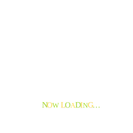
おたより
お問い合わせ
法人情報
おたより
ご報告
できごと
よってかんかな
ボランティア
寄付の報告
職員からのメッセージ
苦情・ご意見・ご感想
地域の情報
お知らせ
おたよりのアーカイブ
W
A
N
最近のおたより
O
O
I
…
N
L
D
G
たんぽぽ苑通信第119号を発行しました
たんぽぽ苑通信第118号を発行しました。
節分から春へ