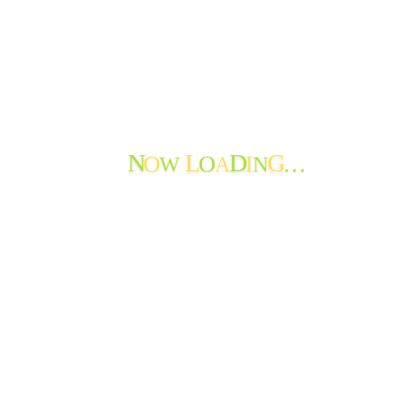
erved.
N
L
D
G
W
A
N
O
O
I
…