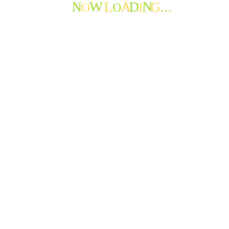
N
L
D
G
O
O
I
…
W
A
N