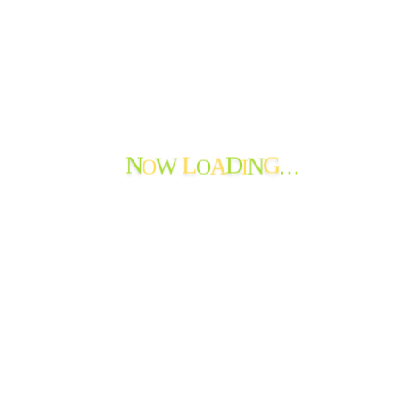
PAGE TOP
サブメニューを切り替え
はじめて
サービス
おたより
お問い合わせ
法人情報
O
O
I
…
W
A
N
N
L
D
G
おたより
ご報告
できごと
よってかんかな
ボランティア
寄付の報告
職員からのメッセージ
苦情・ご意見・ご感想
地域の情報
お知らせ
おたよりのアーカイブ