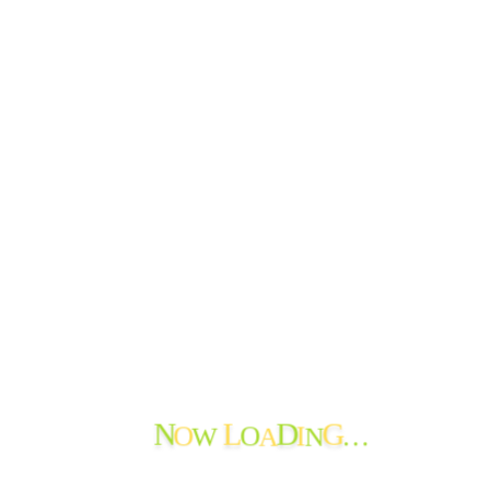
O
O
I
…
N
L
D
G
W
A
N