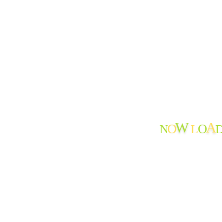
はじめて
暮らす
泊まる
通う
ご自宅で
ご相談
サービス
特別養護老人ホームたんぽぽ苑
特別養護老人ホームたんぽぽ苑(ショートステイ)
旭ヶ丘デイサービスセンターたんぽぽ苑
N
L
O
O
旭ヶ丘ショートステイたんぽぽ苑
W
A
ホームヘルプサービスたんぽぽ苑
シルバーサポートたんぽぽ苑
介護医療院たかはら
福祉有償運送移送サービスたんぽぽ苑
病児保育 たんぽぽキッズ
運営規程・契約書・重要事項説明書
介護サービス情報の公表
おたより