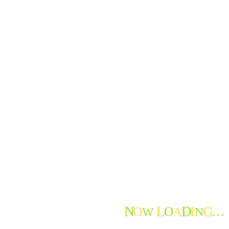
地域の情報
お知らせ
おたよりのアーカイブ
最近のおたより
たんぽぽ苑通信第119号を発行しました
たんぽぽ苑通信第118号を発行しました。
節分から春へ
神岡小学校生徒さんから年賀状♪
新年を迎えて
謹賀新年
特養 年末餅つき大会!
花餅作りと正月準備
秋から冬へ
たんぽぽ苑通信第117号を発行しました
N
L
D
G
O
O
I
…
Facebook
W
A
N
Instagram
YouTube