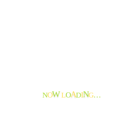
おたより
ご報告
できごと
よってかんかな
ボランティア
寄付の報告
職員からのメッセージ
苦情・ご意見・ご感想
地域の情報
お知らせ
おたよりのアーカイブ
最近のおたより
N
L
D
G
O
O
I
…
W
A
N
たんぽぽ苑通信第119号を発行しました
たんぽぽ苑通信第118号を発行しました。
節分から春へ
神岡小学校生徒さんから年賀状♪
新年を迎えて
謹賀新年