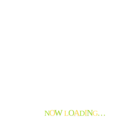
ゲームをしながら利用者も職員も意外な一面を知れた有意義
な時間でした。
前のページ
次のページ
N
L
D
G
O
O
I
…
W
A
N
PAGE TOP
サブメニューを切り替え
はじめて
サービス