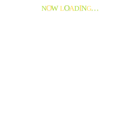
職員からのメッセージ
N
L
D
G
W
A
N
O
O
I
…
苦情・ご意見・ご感想
地域の情報
お知らせ
おたよりのアーカイブ
最近のおたより
たんぽぽ苑通信第119号を発行しました
たんぽぽ苑通信第118号を発行しました。
節分から春へ
神岡小学校生徒さんから年賀状♪
新年を迎えて
謹賀新年
特養 年末餅つき大会!
花餅作りと正月準備
秋から冬へ
たんぽぽ苑通信第117号を発行しました