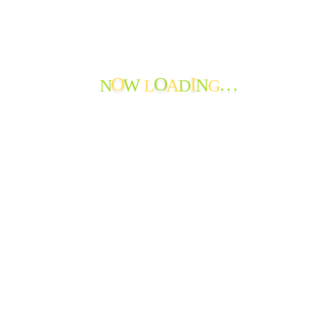
お問い合わせ
法人情報
おたより
ご報告
N
L
D
G
W
A
N
O
O
I
…
できごと
よってかんかな
ボランティア
寄付の報告
職員からのメッセージ
苦情・ご意見・ご感想
地域の情報
お知らせ
おたよりのアーカイブ
最近のおたより
たんぽぽ苑通信第119号を発行しました
たんぽぽ苑通信第118号を発行しました。
節分から春へ
神岡小学校生徒さんから年賀状♪