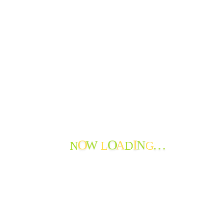
できごと
よってかんかな
ボランティア
寄付の報告
職員からのメッセージ
苦情・ご意見・ご感想
地域の情報
お知らせ
おたよりのアーカイブ
最近のおたより
たんぽぽ苑通信第119号を発行しました
W
A
N
N
L
D
G
O
O
I
…
たんぽぽ苑通信第118号を発行しました。
節分から春へ
神岡小学校生徒さんから年賀状♪
新年を迎えて
謹賀新年
特養 年末餅つき大会!
花餅作りと正月準備