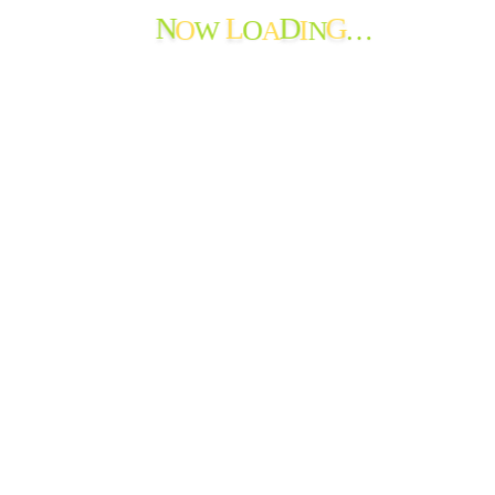
Facebook
O
O
I
…
Instagram
W
A
N
N
L
D
G
YouTube
ホーム
求人情報
アクセス
リンク
プライバシーポリシー
お問い合わせ
© 2007 - 2026 Social Welfare Corporation Shintoukai All Rights
Reserved.
〒506-1111 岐阜県飛騨市神岡町東町690-1
TEL: 0578-84-0011
FAX: 0578-84-0012
戻る
はじめての方へ
サービス一覧