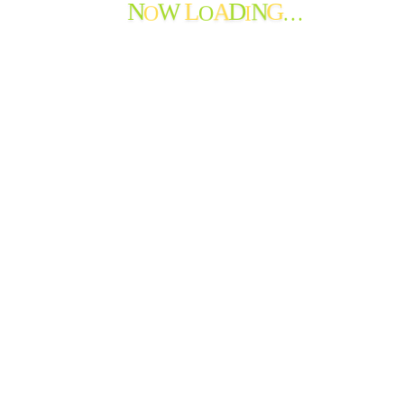
O
O
I
…
N
L
D
G
W
A
N