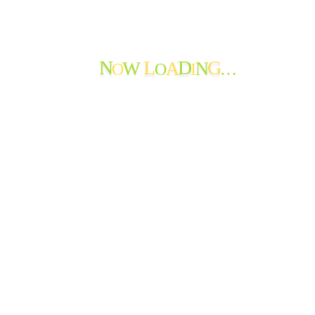
り、四季の歌)を全員で合唱♪
とても楽しい時間でした。
O
O
I
…
W
A
N
ありがとうございました。
N
L
D
G
前のページ
次のページ
PAGE TOP
サブメニューを切り替え
はじめて
サービス
おたより
お問い合わせ
法人情報