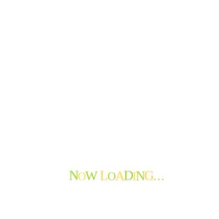
サービス
おたより
お問い合わせ
法人情報
おたより
ご報告
できごと
よってかんかな
ボランティア
寄付の報告
職員からのメッセージ
苦情・ご意見・ご感想
地域の情報
お知らせ
おたよりのアーカイブ
O
O
I
…
N
L
D
G
W
A
N
最近のおたより
たんぽぽ苑通信第119号を発行しました
たんぽぽ苑通信第118号を発行しました。