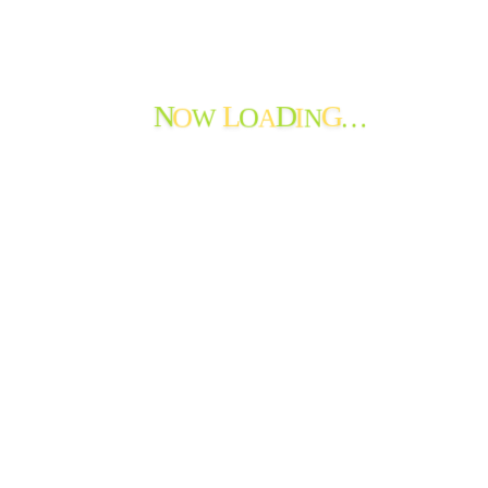
法人情報
おたより
ご報告
できごと
O
O
I
…
W
A
N
N
L
D
G
よってかんかな
ボランティア
寄付の報告
職員からのメッセージ
苦情・ご意見・ご感想
地域の情報
お知らせ
おたよりのアーカイブ
最近のおたより
たんぽぽ苑通信第119号を発行しました
たんぽぽ苑通信第118号を発行しました。
節分から春へ
神岡小学校生徒さんから年賀状♪
新年を迎えて