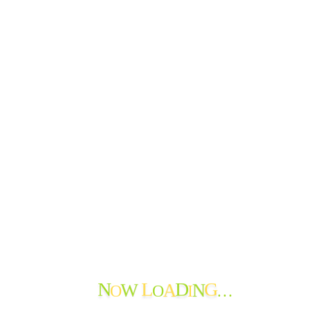
次のページ
PAGE TOP
サブメニューを切り替え
はじめて
サービス
おたより
お問い合わせ
法人情報
おたより
ご報告
できごと
よってかんかな
ボランティア
寄付の報告
職員からのメッセージ
苦情・ご意見・ご感想
地域の情報
O
O
I
…
N
L
D
G
W
A
N
お知らせ
おたよりのアーカイブ