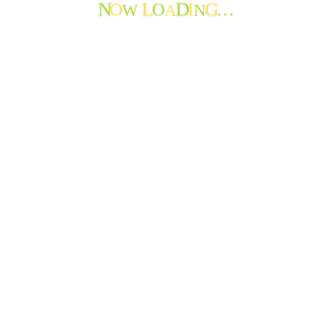
O
O
I
…
W
A
N
N
L
D
G