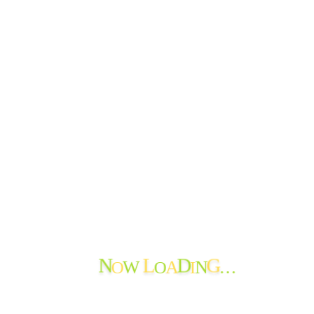
はじめて
サービス
おたより
お問い合わせ
法人情報
おたより
ご報告
できごと
よってかんかな
ボランティア
寄付の報告
職員からのメッセージ
苦情・ご意見・ご感想
地域の情報
お知らせ
おたよりのアーカイブ
O
O
I
…
W
A
N
N
L
D
G
最近のおたより