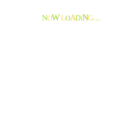
N
L
D
G
O
O
I
…
W
A
N
Facebook
Instagram
YouTube
ホーム
求人情報
アクセス
リンク
プライバシーポリシー
お問い合わせ
© 2007 - 2026 Social Welfare Corporation Shintoukai All Rights
Reserved.
〒506-1111 岐阜県飛騨市神岡町東町690-1
TEL: 0578-84-0011
FAX: 0578-84-0012
戻る