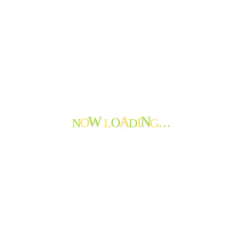
苦情・ご意見・ご感想
地域の情報
お知らせ
おたよりのアーカイブ
最近のおたより
たんぽぽ苑通信第119号を発行しました
たんぽぽ苑通信第118号を発行しました。
節分から春へ
N
L
D
G
神岡小学校生徒さんから年賀状♪
O
O
I
…
W
A
N
新年を迎えて
謹賀新年
特養 年末餅つき大会!
花餅作りと正月準備
秋から冬へ
たんぽぽ苑通信第117号を発行しました
Facebook