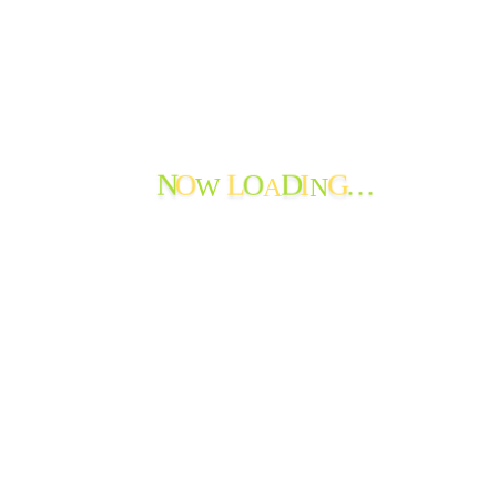
サブメニューを切り替え
はじめて
サービス
おたより
お問い合わせ
法人情報
W
A
N
O
O
I
…
N
L
D
G
おたより
ご報告
できごと
よってかんかな
ボランティア
寄付の報告
職員からのメッセージ
苦情・ご意見・ご感想
地域の情報
お知らせ
おたよりのアーカイブ
最近のおたより