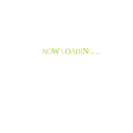
W
A
N
N
L
D
G
O
O
I
…