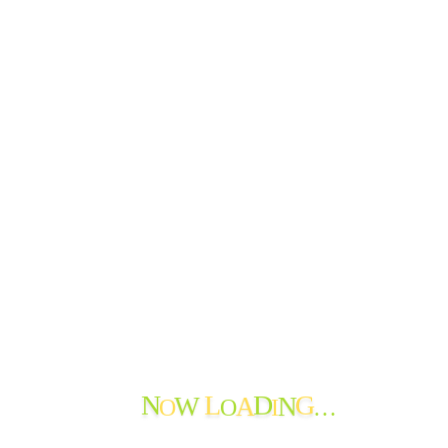
N
L
D
G
W
A
N
O
O
I
…