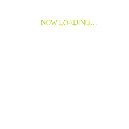
秋から冬へ
たんぽぽ苑通信第117号を発行しました
O
O
I
…
W
A
N
N
L
D
G
Facebook
Instagram
YouTube
ホーム
求人情報
アクセス
リンク
プライバシーポリシー
お問い合わせ
© 2007 - 2026 Social Welfare Corporation Shintoukai All Rights
Reserved.
〒506-1111 岐阜県飛騨市神岡町東町690-1
TEL: 0578-84-0011
FAX: 0578-84-0012