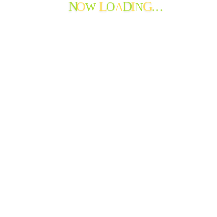
O
O
I
…
W
A
N
N
L
D
G
と良いなぁ。入居者のみなさんにも見て頂けるのだけれど。
。
ebookページがおすすめ。