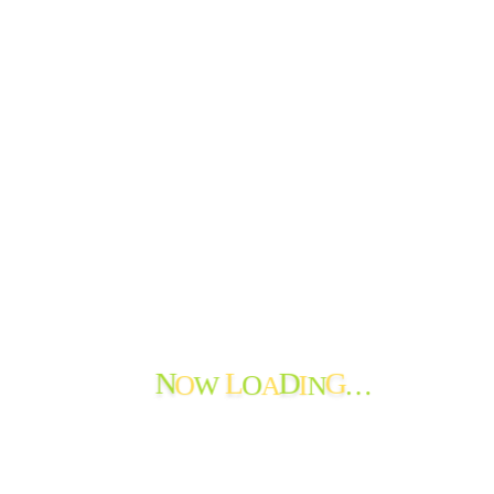
みんな、ばぁちゃんガンバルよ!
———
職員からのメッセージとして、リレー形式で職員のエッセイ
を綴っています。これまでの職員からのメッセージはコチラ
→
https://tanpopoen.or.jp/letter/category/message/
前のページ
次のページ
W
A
N
PAGE TOP
O
O
I
…
N
L
D
G
サブメニューを切り替え
はじめて
サービス
おたより