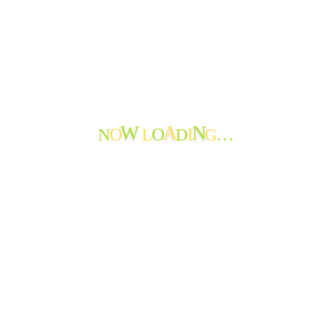
W
A
N
N
L
D
G
O
O
I
…