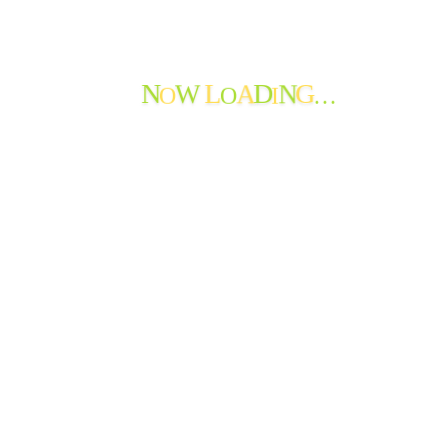
おたより
ご報告
できごと
O
O
I
…
よってかんかな
N
L
D
G
W
A
N
ボランティア
寄付の報告
職員からのメッセージ
苦情・ご意見・ご感想
地域の情報
お知らせ
おたよりのアーカイブ
最近のおたより
たんぽぽ苑通信第119号を発行しました
たんぽぽ苑通信第118号を発行しました。
節分から春へ
神岡小学校生徒さんから年賀状♪
新年を迎えて
謹賀新年