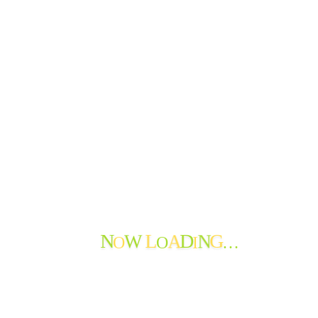
N
L
D
G
O
O
I
…
W
A
N