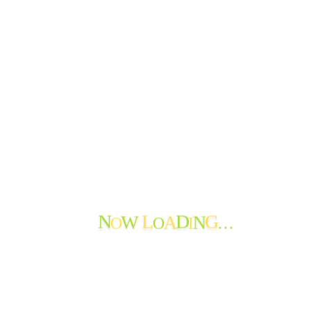
おたより
ご報告
できごと
よってかんかな
ボランティア
寄付の報告
職員からのメッセージ
苦情・ご意見・ご感想
地域の情報
お知らせ
おたよりのアーカイブ
最近のおたより
O
O
I
…
N
L
D
G
W
A
N
たんぽぽ苑通信第119号を発行しました
たんぽぽ苑通信第118号を発行しました。
節分から春へ
神岡小学校生徒さんから年賀状♪
新年を迎えて
謹賀新年