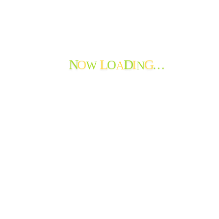
神岡小学校生徒さんから年賀状♪
新年を迎えて
謹賀新年
特養 年末餅つき大会!
花餅作りと正月準備
秋から冬へ
O
O
I
…
W
A
N
N
L
D
G
たんぽぽ苑通信第117号を発行しました
Facebook
Instagram
YouTube
ホーム
求人情報
アクセス
リンク
プライバシーポリシー
お問い合わせ
© 2007 - 2026 Social Welfare Corporation Shintoukai All Rights
Reserved.