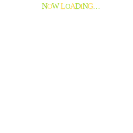
W
A
N
O
O
I
…
N
L
D
G
よかった～(*^_^*)
さて、では職員も盛り上がってみますか???と思った矢先で
した。
おりひめとひこぼしもお腹が空いたのか、空がゴロゴロと鳴
りだし…土砂降りです!!
「撤収～(>_<)」
急いで片付けし、ほっと一息ついたところで、普通にそうめ
んをいただきました(泣)
けど、やっぱり夏は冷たいそうめんですね!!
雨が降ろうと雷が鳴ろうと…美味しくいただきました。