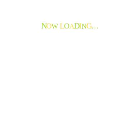
おたより
ご報告
できごと
よってかんかな
W
A
N
O
O
I
…
N
L
D
G
ボランティア
寄付の報告
職員からのメッセージ
苦情・ご意見・ご感想
地域の情報
お知らせ
おたよりのアーカイブ
最近のおたより
たんぽぽ苑通信第119号を発行しました
たんぽぽ苑通信第118号を発行しました。
節分から春へ
神岡小学校生徒さんから年賀状♪
新年を迎えて
謹賀新年
特養 年末餅つき大会!