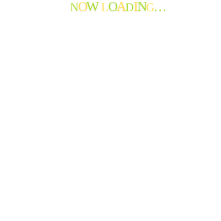
N
L
D
G
W
A
N
O
O
I
…